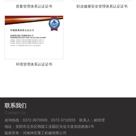
质量管理体系认证证书
职业健康安全管理体系认证证书
环境管理体系认证证书
联系我们
Contact Us
咨询热线：0372-3670000、0372-3716555 联系人：郝经理
地址：安阳市北关区韩陵工业园区兴业大道东段路南1号
版权所有：河南神安重工机械有限公司