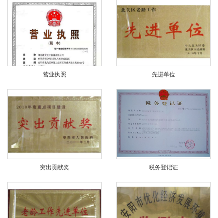
营业执照
先进单位
突出贡献奖
税务登记证