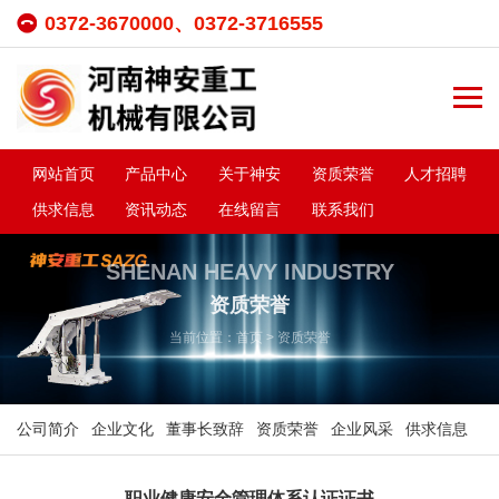
0372-3670000、0372-3716555
网站首页
产品中心
关于神安
资质荣誉
人才招聘
供求信息
资讯动态
在线留言
联系我们
SHENAN HEAVY INDUSTRY
资质荣誉
当前位置：
首页
>
资质荣誉
公司简介
企业文化
董事长致辞
资质荣誉
企业风采
供求信息
职业健康安全管理体系认证证书