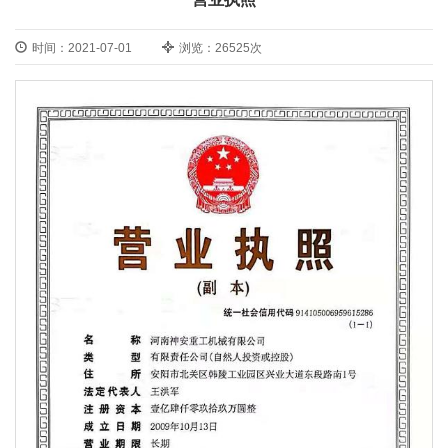
时间：2021-07-01
浏览：26525次