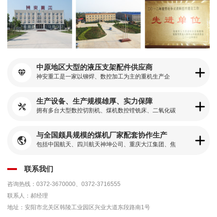
中原地区大型的液压支架配件供应商

神安重工是一家以铆焊、数控加工为主的重机生产企
业，占地17万平米，生产车间6万
生产设备、生产规模雄厚、实力保障

拥有多台大型数控切割机、煤机数控镗铣床、二氧化碳
气体保护焊机、以及起重运输设备、供变电设备等
与全国颇具规模的煤机厂家配套协作生产

包括中国航天、四川航天神坤公司、重庆大江集团、焦
作大江公司、郑州煤机公司、中煤北京煤机公司等
联系我们
咨询热线：0372-3670000、0372-3716555
联系人：郝经理
地址：安阳市北关区韩陵工业园区兴业大道东段路南1号