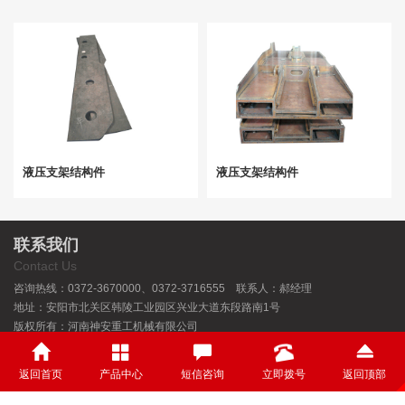
液压支架结构件
液压支架结构件
联系我们
Contact Us
咨询热线：0372-3670000、0372-3716555 联系人：郝经理
地址：安阳市北关区韩陵工业园区兴业大道东段路南1号
版权所有：河南神安重工机械有限公司
豫ICP备18006546号-3
返回首页
产品中心
短信咨询
立即拨号
返回顶部