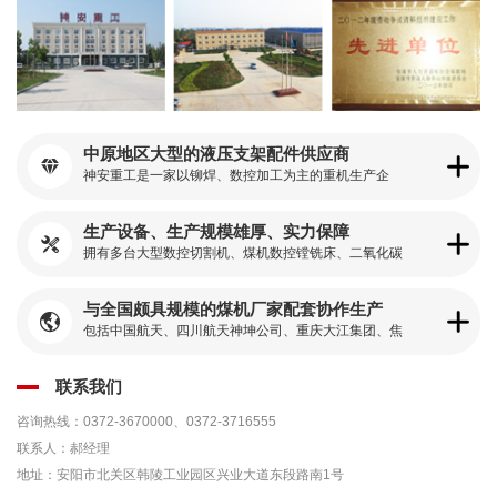
中原地区大型的液压支架配件供应商

神安重工是一家以铆焊、数控加工为主的重机生产企
业，占地17万平米，生产车间6万
生产设备、生产规模雄厚、实力保障

拥有多台大型数控切割机、煤机数控镗铣床、二氧化碳
气体保护焊机、以及起重运输设备、供变电设备等
与全国颇具规模的煤机厂家配套协作生产

包括中国航天、四川航天神坤公司、重庆大江集团、焦
作大江公司、郑州煤机公司、中煤北京煤机公司等
联系我们
咨询热线：0372-3670000、0372-3716555
联系人：郝经理
地址：安阳市北关区韩陵工业园区兴业大道东段路南1号